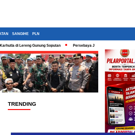
ATAN
SANGIHE
PLN
Karhutla di Lereng Gunung Soputan
Persebaya Juara Piala Presiden 202
TRENDING