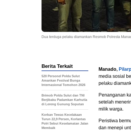
Dua terduga pelaku diamankan Resmob Polresta Mana
Berita Terkait
Manado,
Pilar
media sosial be
520 Personel Polda Sulut
Amankan Festival Bunga
pelaku diamank
Internasional Tomohon 2026
Penanganan kas
Brimob Polda Sulut dan TNI
Berjibaku Padamkan Karhutla
setelah meneri
di Lereng Gunung Soputan
milik warga.
Korban Tewas Kecelakaan
Turun 22,9 Persen, Korlantas
Peristiwa berm
Polri Sebut Keselamatan Jalan
dan menepi unt
Membaik