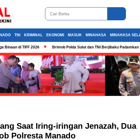
NADO
TNI
KRIMINAL
EKONOMI
MASUK
MINAHASA
MINAHASA SEL
 Binaan di TIFF 2026
Brimob Polda Sulut dan TNI Berjibaku Padamkan 
dang Saat Iring-iringan Jenazah, Dua
ob Polresta Manado