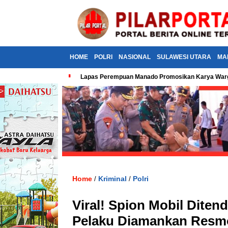
HOME
POLRI
NASIONAL
SULAWESI UTARA
MA
Lapas Perempuan Manado Promosikan Karya Warga
Home
Kriminal
Polri
/
/
Viral! Spion Mobil Diten
Pelaku Diamankan Resm