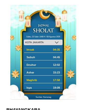
Sabtu, 23 Safar 1448 H / 08 Agustus 2026
Imsak
04:35
Subuh
04:45
Dzuhur
12:02
Ashar
15:23
Maghrib
17:58
Isya
19:09
Sumber: Kemenag
BHAYANGKARA