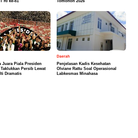
T RI ke-81
Tomohon 2026
Daerah
 Juara Piala Presiden
Penjelasan Kadis Kesehatan
 Taklukkan Persib Lewat
Olviane Rattu Soal Operasional
ti Dramatis
Labkesmas Minahasa