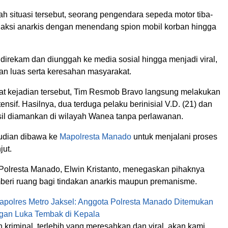
h situasi tersebut, seorang pengendara sepeda motor tiba-
 aksi anarkis dengan menendang spion mobil korban hingga
 direkam dan diunggah ke media sosial hingga menjadi viral,
an luas serta keresahan masyarakat.
t kejadian tersebut, Tim Resmob Bravo langsung melakukan
tensif. Hasilnya, dua terduga pelaku berinisial V.D. (21) dan
asil diamankan di wilayah Wanea tanpa perlawanan.
dian dibawa ke
Mapolresta Manado
untuk menjalani proses
jut.
Polresta Manado,
Elwin Kristanto
, menegaskan pihaknya
beri ruang bagi tindakan anarkis maupun premanisme.
apolres Metro Jaksel: Anggota Polresta Manado Ditemukan
gan Luka Tembak di Kepala
n kriminal, terlebih yang meresahkan dan viral, akan kami