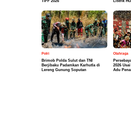
TIFF 2026
Listrik HU
Polri
Olahraga
Brimob Polda Sulut dan TNI
Persebaya
Berjibaku Padamkan Karhutla di
2026 Usai
Lereng Gunung Soputan
Adu Penal