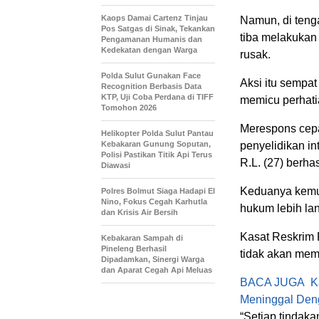
Kaops Damai Cartenz Tinjau
Namun, di tenga
Pos Satgas di Sinak, Tekankan
tiba melakukan
Pengamanan Humanis dan
Kedekatan dengan Warga
rusak.
Polda Sulut Gunakan Face
Aksi itu sempat
Recognition Berbasis Data
KTP, Uji Coba Perdana di TIFF
memicu perhati
Tomohon 2026
Merespons cepa
Helikopter Polda Sulut Pantau
Kebakaran Gunung Soputan,
penyelidikan in
Polisi Pastikan Titik Api Terus
R.L. (27) berh
Diawasi
Keduanya kemu
Polres Bolmut Siaga Hadapi El
Nino, Fokus Cegah Karhutla
hukum lebih lan
dan Krisis Air Bersih
Kasat Reskrim 
Kebakaran Sampah di
Pineleng Berhasil
tidak akan mem
Dipadamkan, Sinergi Warga
dan Aparat Cegah Api Meluas
BACA JUGA
K
Meninggal Den
“Setiap tindaka