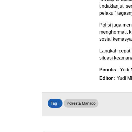
tindaklanjuti se
pelaku,” tegasn
Polisi juga me
menghormati, k
sosial kemasya
Langkah cepat 
situasi keamana
Penulis :
Yudi 
Editor :
Yudi Mi
Tag :
Polresta Manado