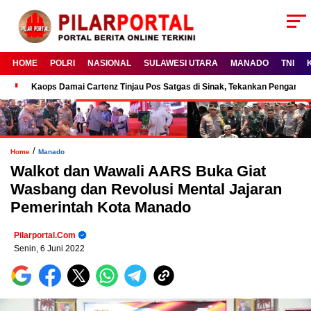
HOME
POLRI
NASIONAL
SULAWESI UTARA
MANADO
TNI
Kaops Damai Cartenz Tinjau Pos Satgas di Sinak, Tekankan Pengam
/
Home
Manado
Walkot dan Wawali AARS Buka Giat
Wasbang dan Revolusi Mental Jajaran
Pemerintah Kota Manado
Pilarportal.com
Senin, 6 Juni 2022