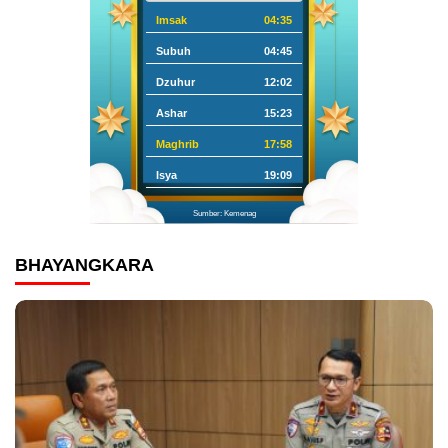
Imsak
04:35
Subuh
04:45
Dzuhur
12:02
Ashar
15:23
Maghrib
17:58
Isya
19:09
Sumber: Kemenag
BHAYANGKARA