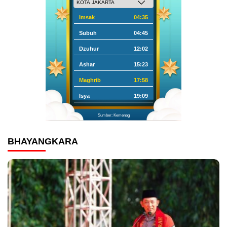
Imsak
04:35
Subuh
04:45
Dzuhur
12:02
Ashar
15:23
Maghrib
17:58
Isya
19:09
Sumber: Kemenag
BHAYANGKARA