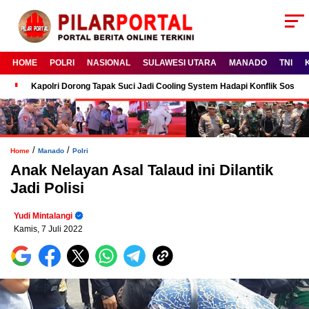
HOME
POLRI
NASIONAL
SULAWESI UTARA
MANADO
TNI
Kapolri Dorong Tapak Suci Jadi Cooling System Hadapi Konflik Sosial
/
/
Home
Manado
Polri
Anak Nelayan Asal Talaud ini Dilantik
Jadi Polisi
Yudi Mintalangi
Kamis, 7 Juli 2022