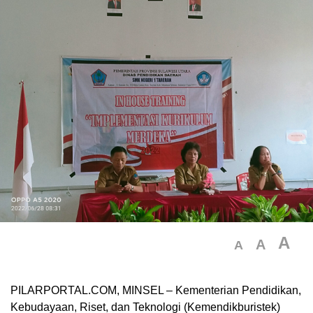
A
A
A
PILARPORTAL.COM, MINSEL – Kementerian Pendidikan,
Kebudayaan, Riset, dan Teknologi (Kemendikburistek)