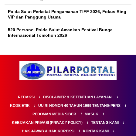
Polda Sulut Perketat Pengamanan TIFF 2026, Fokus Ring
VIP dan Panggung Utama
520 Personel Polda Sulut Amankan Festival Bunga
Internasional Tomohon 2026
REDAKSI
DISCLAIMER & KETENTUAN LAYANAN
KODE ETIK
UU RI NOMOR 40 TAHUN 1999 TENTANG PERS
PEDOMAN MEDIA SIBER
MASUK
KEBIJAKAN PRIVASI (PRIVACY POLICY)
TENTANG KAMI
HAK JAWAB & HAK KOREKSI
KONTAK KAMI