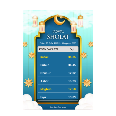
Sabtu, 23 Safar 1448 H / 08 Agustus 2026
Imsak
04:35
Subuh
04:45
Dzuhur
12:02
Ashar
15:23
Maghrib
17:58
Isya
19:09
Sumber: Kemenag