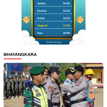
Subuh
04:45
Dzuhur
12:02
Ashar
15:23
Maghrib
17:58
Isya
19:09
Sumber: Kemenag
BHAYANGKARA