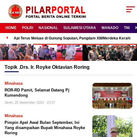
HOME
POLRI
NASIONAL
SULAWESI UTARA
MANADO
TNI
Api Terus Meluas di Gunung Soputan, Pangdam XIII/Merdeka Kerahkan
Topik
.Drs. Ir. Royke Oktavian Roring
Minahasa
ROR-RD Pamit, Selamat Datang Pj
Kumendong
Senin, 25 September 2023 - 23:37
Minahasa
Pimpin Apel Awal Bulan September, Ini
Yang disampaikan Bupati Minahasa Royke
Roring