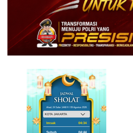
Ahad, 24 Safar 1448 H / 09 Agustus 2026
Imsak
04:34
Subuh
04:44