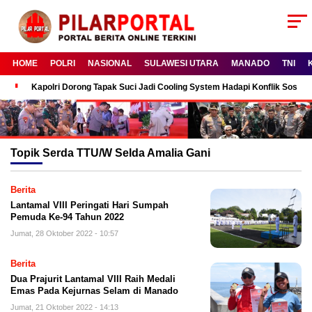
HOME
POLRI
NASIONAL
SULAWESI UTARA
MANADO
TNI
Kapolri Dorong Tapak Suci Jadi Cooling System Hadapi Konflik Sosial
Topik
Serda TTU/W Selda Amalia Gani
Berita
Lantamal VIII Peringati Hari Sumpah
Pemuda Ke-94 Tahun 2022
Jumat, 28 Oktober 2022 - 10:57
Berita
Dua Prajurit Lantamal VIII Raih Medali
Emas Pada Kejurnas Selam di Manado
Jumat, 21 Oktober 2022 - 14:13