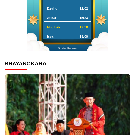
Dzuhur
12:02
Ashar
15:23
Maghrib
17:58
Isya
19:09
Sumber: Kemenag
BHAYANGKARA