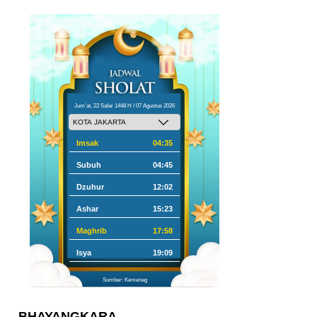
Jum'at, 22 Safar 1448 H / 07 Agustus 2026
Imsak
04:35
Subuh
04:45
Dzuhur
12:02
Ashar
15:23
Maghrib
17:58
Isya
19:09
Sumber: Kemenag
BHAYANGKARA