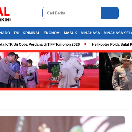
NADO
TNI
KRIMINAL
EKONOMI
MASUK
MINAHASA
MINAHASA SEL
ta KTP, Uji Coba Perdana di TIFF Tomohon 2026
Helikopter Polda Sulut 