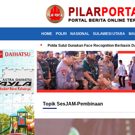
HOME
POLRI
NASIONAL
SULAWESI UTARA
MA
Polda Sulut Gunakan Face Recognition Berbasis Da
Topik
SesJAM-Pembinaan