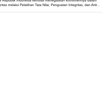
ra Republik Indonesia kembali menegaskan komitmennya dalam
itas melalui Pelatihan Tata Nilai, Penguatan Integritas, dan Anti…