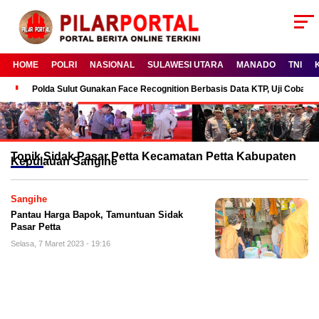
HOME
POLRI
NASIONAL
SULAWESI UTARA
MANADO
TNI
Polda Sulut Gunakan Face Recognition Berbasis Data KTP, Uji Coba P
Topik
Sidak Pasar Petta Kecamatan Petta Kabupaten
Kepulauan Sangihe
Sangihe
Pantau Harga Bapok, Tamuntuan Sidak
Pasar Petta
Selasa, 7 Maret 2023 - 19:16