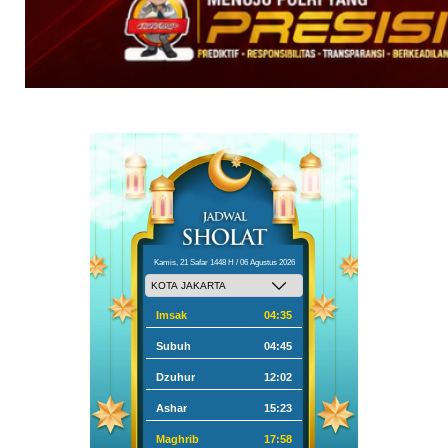
Kamis, 21 Safar 1448 H / 06 Agustus 2026
Imsak
04:35
Subuh
04:45
Dzuhur
12:02
Ashar
15:23
Maghrib
17:58