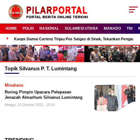
HOME
POLRI
NASIONAL
SULAWESI UTARA
MANADO
TNI
Kaops Damai Cartenz Tinjau Pos Satgas di Sinak, Tekankan Pengam
Topik
Silvanus P. T. Lumintang
Minahasa
Roring Pimpin Upacara Pelepasan
Jenazah Almarhum Silvanus Lumintang
Minggu, 23 Oktober 2022 - 18:24
TRENDING