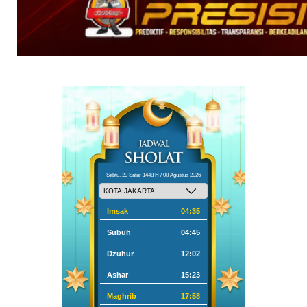
Sabtu, 23 Safar 1448 H / 08 Agustus 2026
Imsak
04:35
Subuh
04:45
Dzuhur
12:02
Ashar
15:23
Maghrib
17:58