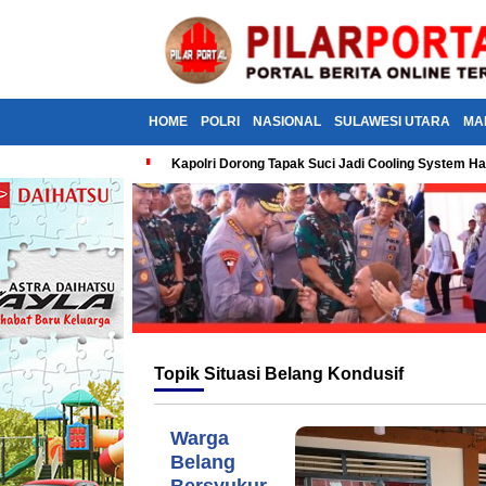
HOME
POLRI
NASIONAL
SULAWESI UTARA
MA
Kapolri Dorong Tapak Suci Jadi Cooling System Ha
Topik
Situasi Belang Kondusif
Warga
Belang
Bersyukur