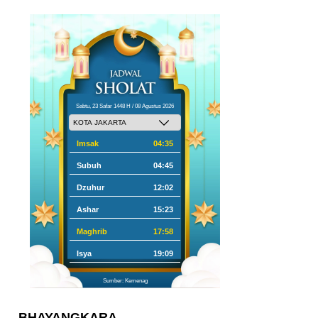
Sabtu, 23 Safar 1448 H / 08 Agustus 2026
Imsak
04:35
Subuh
04:45
Dzuhur
12:02
Ashar
15:23
Maghrib
17:58
Isya
19:09
Sumber: Kemenag
BHAYANGKARA