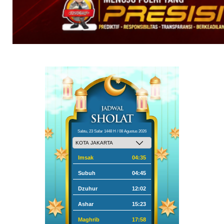
Sabtu, 23 Safar 1448 H / 08 Agustus 2026
Imsak
04:35
Subuh
04:45
Dzuhur
12:02
Ashar
15:23
Maghrib
17:58