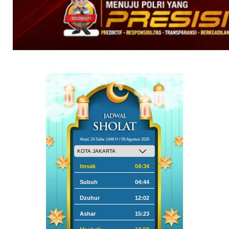
Ahad, 24 Safar 1448 H / 09 Agustus 2026
Imsak
04:34
Subuh
04:44
Dzuhur
12:02
Ashar
15:23