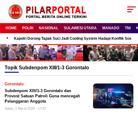
HOME
POLRI
NASIONAL
SULAWESI UTARA
MANADO
TNI
Kapolri Dorong Tapak Suci Jadi Cooling System Hadapi Konflik Sosial
Topik
Subdenpom XIII/1-3 Gorontalo
Gorontalo
Subdenpom XIII/1-3 Gorontalo dan
Provost Satuan Patroli Guna mencegah
Pelanggaran Anggota
Sabtu, 1 Maret 2025 - 17:57