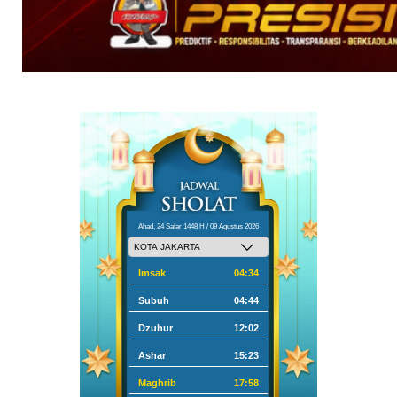
Ahad, 24 Safar 1448 H / 09 Agustus 2026
Imsak
04:34
Subuh
04:44
Dzuhur
12:02
Ashar
15:23
Maghrib
17:58