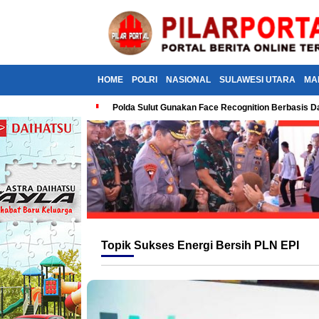
HOME
POLRI
NASIONAL
SULAWESI UTARA
MA
Polda Sulut Gunakan Face Recognition Berbasis Da
Topik
Sukses Energi Bersih PLN EPI