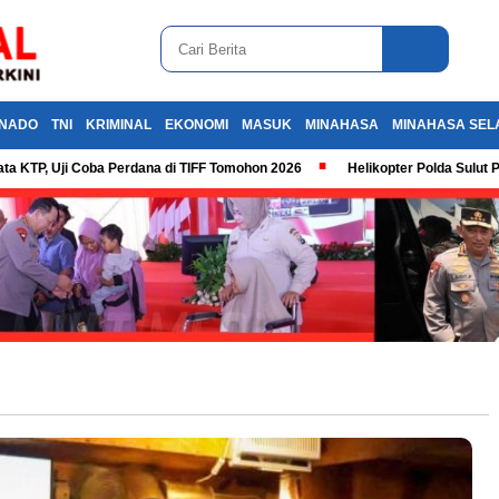
NADO
TNI
KRIMINAL
EKONOMI
MASUK
MINAHASA
MINAHASA SEL
ta KTP, Uji Coba Perdana di TIFF Tomohon 2026
Helikopter Polda Sulut 