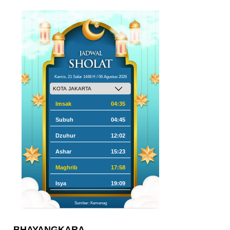
Kamis, 21 Safar 1448 H / 06 Agustus 2026
Imsak
04:35
Subuh
04:45
Dzuhur
12:02
Ashar
15:23
Maghrib
17:58
Isya
19:09
Sumber: Kemenag
BHAYANGKARA