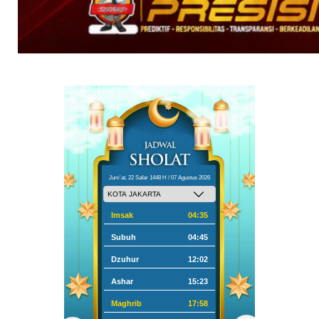
Jum'at, 22 Safar 1448 H / 07 Agustus 2026
Imsak
04:35
Subuh
04:45
Dzuhur
12:02
Ashar
15:23
Maghrib
17:58