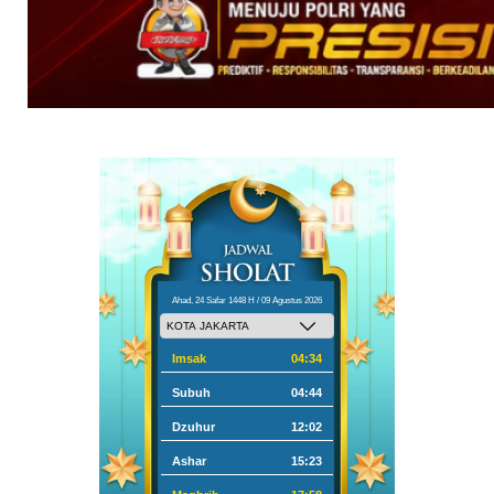
Ahad, 24 Safar 1448 H / 09 Agustus 2026
Imsak
04:34
Subuh
04:44
Dzuhur
12:02
Ashar
15:23