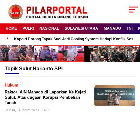
HOME
POLRI
NASIONAL
SULAWESI UTARA
MANADO
TNI
Kapolri Dorong Tapak Suci Jadi Cooling System Hadapi Konflik Sosial
Topik
Sulut Harianto SPI
Hukum
Rektor IAIN Manado di Laporkan Ke Kejati
Sulut, Atas dugaan Korupsi Pembelian
Tanah
Selasa, 14 Maret 2023 - 14:03