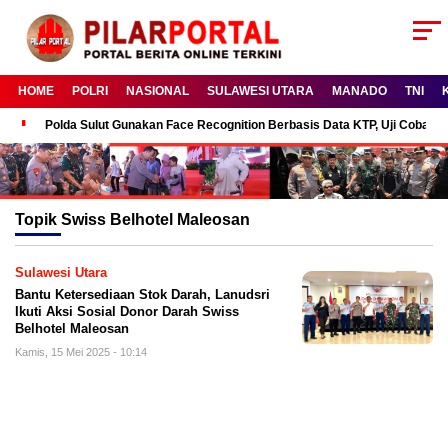
HOME
POLRI
NASIONAL
SULAWESI UTARA
MANADO
TNI
Polda Sulut Gunakan Face Recognition Berbasis Data KTP, Uji Coba P
Topik
Swiss Belhotel Maleosan
Sulawesi Utara
Bantu Ketersediaan Stok Darah, Lanudsri
Ikuti Aksi Sosial Donor Darah Swiss
Belhotel Maleosan
Kamis, 15 Mei 2025 - 10:14