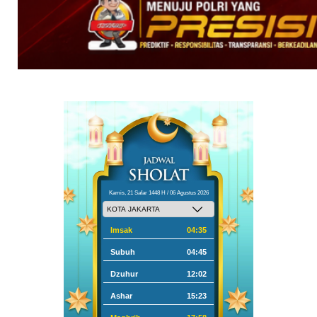
Kamis, 21 Safar 1448 H / 06 Agustus 2026
Imsak
04:35
Subuh
04:45
Dzuhur
12:02
Ashar
15:23