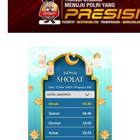
Sabtu, 23 Safar 1448 H / 08 Agustus 2026
Imsak
04:35
Subuh
04:45
Dzuhur
12:02
Ashar
15:23