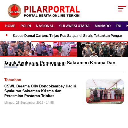
HOME
POLRI
NASIONAL
SULAWESI UTARA
MANADO
TNI
Kaops Damai Cartenz Tinjau Pos Satgas di Sinak, Tekankan Pengam
Topik
Syukuran Penerimaan Sakramen Krisma Dan
Peresmian Pastoran Trinitas
Tomohon
CSWL Berama Olly Dondokambey Hadiri
Syukuran Sakramen Krisma dan
Peresmian Pastoran Trinitas
Minggu, 25 September 2022 - 14:55