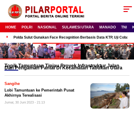
HOME
POLRI
NASIONAL
SULAWESI UTARA
MANADO
TNI
Polda Sulut Gunakan Face Recognition Berbasis Data KTP, Uji Coba P
Topik
Tamuntuan Tinjau Proyek Infrastruktur Jalan
Dan Pengaman Pantai Di Kecamatan Tabukan Utara
Sangihe
Lobi Tamuntuan ke Pemerintah Pusat
Akhirnya Terealisasi
Jumat, 30 Juni 2023 - 21:13