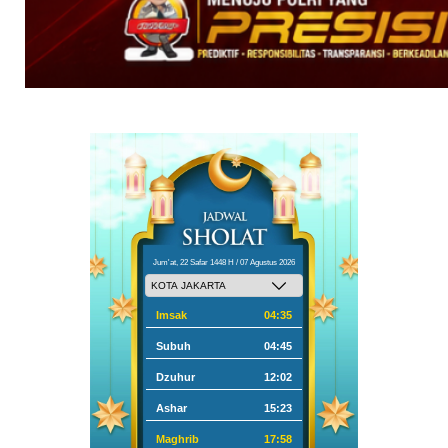
Jum'at, 22 Safar 1448 H / 07 Agustus 2026
Imsak
04:35
Subuh
04:45
Dzuhur
12:02
Ashar
15:23
Maghrib
17:58