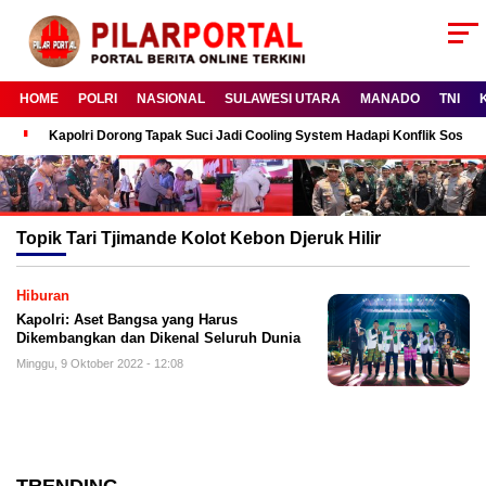
HOME
POLRI
NASIONAL
SULAWESI UTARA
MANADO
TNI
Kapolri Dorong Tapak Suci Jadi Cooling System Hadapi Konflik Sosial
Topik
Tari Tjimande Kolot Kebon Djeruk Hilir
Hiburan
Kapolri: Aset Bangsa yang Harus
Dikembangkan dan Dikenal Seluruh Dunia
Minggu, 9 Oktober 2022 - 12:08
TRENDING