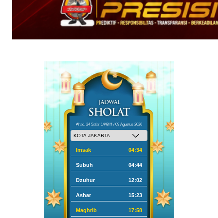
Ahad, 24 Safar 1448 H / 09 Agustus 2026
Imsak
04:34
Subuh
04:44
Dzuhur
12:02
Ashar
15:23
Maghrib
17:58