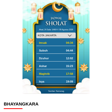
Ahad, 24 Safar 1448 H / 09 Agustus 2026
Imsak
04:34
Subuh
04:44
Dzuhur
12:02
Ashar
15:23
Maghrib
17:58
Isya
19:09
Sumber: Kemenag
BHAYANGKARA