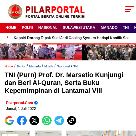
HOME
POLRI
NASIONAL
SULAWESI UTARA
MANADO
TNI
Kapolri Dorong Tapak Suci Jadi Cooling System Hadapi Konflik Sosial
/
/
/
/
/
Home
Berita
Manado
Musik
Nasional
TNI
TNI (Purn) Prof. Dr. Marsetio Kunjungi
dan Beri Al-Quran, Serta Buku
Kepemimpinan di Lantamal VIII
Pilarportal.com
Jumat, 1 Juli 2022