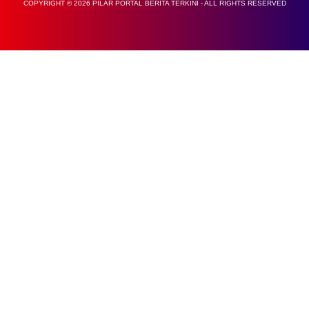
COPYRIGHT © 2026 PILAR PORTAL BERITA TERKINI - ALL RIGHTS RESERVED