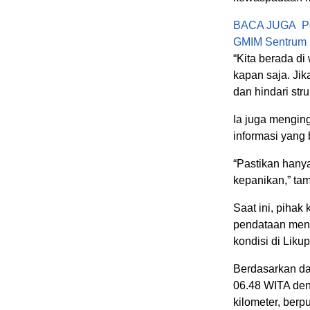
BACA JUGA
P
GMIM Sentrum 
“Kita berada di
kapan saja. Ji
dan hindari stru
Ia juga mengin
informasi yang
“Pastikan hany
kepanikan,” ta
Saat ini, piha
pendataan meny
kondisi di Lik
Berdasarkan d
06.48 WITA den
kilometer, berp