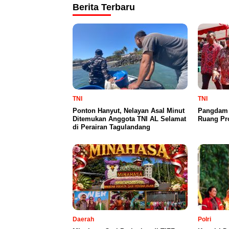
Berita Terbaru
TNI
TNI
Ponton Hanyut, Nelayan Asal Minut
Pangdam X
Ditemukan Anggota TNI AL Selamat
Ruang Pr
di Perairan Tagulandang
Daerah
Polri