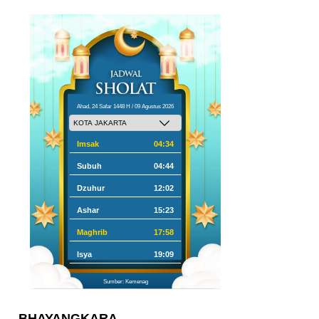
Ahad, 24 Safar 1448 H / 09 Agustus 2026
Imsak
04:34
Subuh
04:44
Dzuhur
12:02
Ashar
15:23
Maghrib
17:58
Isya
19:09
Sumber: Kemenag
BHAYANGKARA