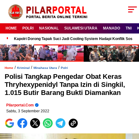
HOME
POLRI
NASIONAL
SULAWESI UTARA
MANADO
TNI
Kapolri Dorong Tapak Suci Jadi Cooling System Hadapi Konflik Sosial
/
/
/
Home
Kriminal
Minahasa Utara
Polri
Polisi Tangkap Pengedar Obat Keras
Thryhexypenidyl Tanpa Izin di Singkil,
1.015 Butir Barang Bukti Diamankan
Pilarportal.com
Sabtu, 3 September 2022