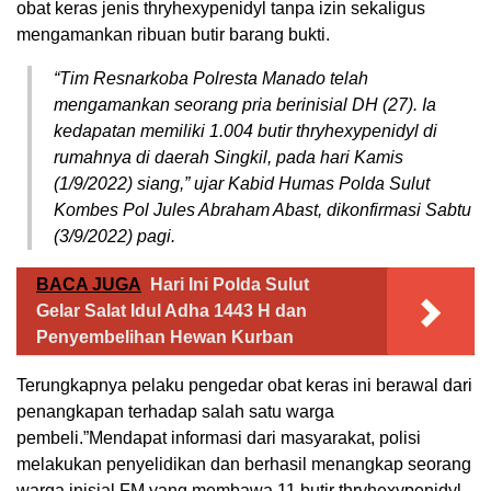
obat keras jenis thryhexypenidyl tanpa izin sekaligus
mengamankan ribuan butir barang bukti.
“Tim Resnarkoba Polresta Manado telah
mengamankan seorang pria berinisial DH (27). Ia
kedapatan memiliki 1.004 butir thryhexypenidyl di
rumahnya di daerah Singkil, pada hari Kamis
(1/9/2022) siang,” ujar Kabid Humas Polda Sulut
Kombes Pol Jules Abraham Abast, dikonfirmasi Sabtu
(3/9/2022) pagi.
BACA JUGA
Hari Ini Polda Sulut
Gelar Salat Idul Adha 1443 H dan
Penyembelihan Hewan Kurban
Terungkapnya pelaku pengedar obat keras ini berawal dari
penangkapan terhadap salah satu warga
pembeli.”Mendapat informasi dari masyarakat, polisi
melakukan penyelidikan dan berhasil menangkap seorang
warga inisial FM yang membawa 11 butir thryhexypenidyl.