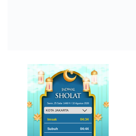
Senin, 25 Safar 1448 H / 10 Agustus 2026
Imsak
04:34
Subuh
04:44