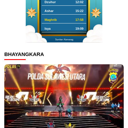
Dzuhur
12:02
Ashar
15:22
Maghrib
17:58
Isya
19:09
Sumber: Kemenag
BHAYANGKARA