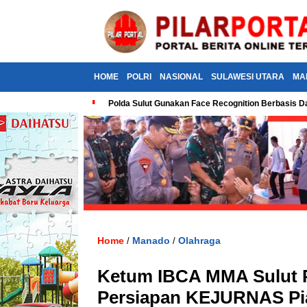
HOME
POLRI
NASIONAL
SULAWESI UTARA
MA
Polda Sulut Gunakan Face Recognition Berbasis Da
Home
Manado
Olahraga
/
/
Ketum IBCA MMA Sulut P
Persiapan KEJURNAS Pi