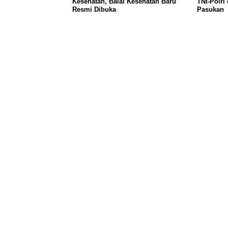
Kesehatan, Balai Kesehatan Baru
TNI-Polri
Resmi Dibuka
Pasukan