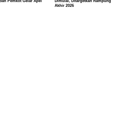
 dan Pemkot Gelar Apel
Dimulai, Ditargetkan Rampung
Akhir 2026