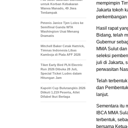
mempimpin Tim 
untuk Korban Kebakaran
Wanea Manado, 49 Jiwa
Jakarta tokoh 
Terdampak
perkembangan o
Petenis Janice Tjen Lolos ke
Semifinal Ganda WTA
Hasil rapat yan
Washington Usai Menang
Bidang, telah 
Dramatis
Gubernur sebag
Mitchell Baker Cetak Hattrick,
MMA Sulut dan
Timnas Indonesia Libas
Kamboja di Piala AFF 2026
seleksi pembent
juli di Jakarta,
Tiket Early Bird PLN Electric
perwasitan Nas
Run 2026 Dibuka 28 Juli,
Special Ticket Ludes dalam
Hitungan Jam
Telah terbentu
dan Pembentuka
Kapolri Cup Bulutangkis 2026
Diikuti 1.219 Peserta, Atlet
lanjut.
Difabel Ikut Berlaga
Sementara itu m
IBCA MMA Sulaw
terbentuk, seba
bersama Ketua