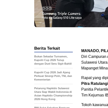
Berita Terkait
MANADO, PI
Diri Campuran 
Bukan Sekadar Turnamen,
Kapolri Cup 2026 Tutup
Sulawesi Utara
dengan Duel Seru Sigit-Bahlil
Mapanget Minah
Kapolri Cup 2026 Jadi Ajang
Perkuat Sinergi Polri, TNI, dan
Rapat yang di
Kementerian
Pitra Ratulang
Petarung Hapkido Sulawesi
Panitia Pelant
Utara Siap Wakili Indonesia di
Tim Kejurnas I
Asian Hapkido Championship
2026 Hong Kong
Tokoh kawanua 
PMI Sulut Salurkan Bantuan