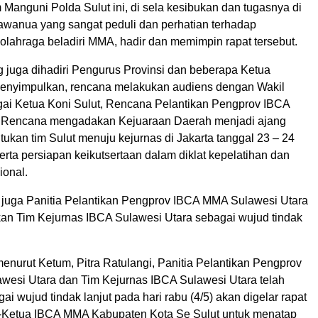
Manguni Polda Sulut ini, di sela kesibukan dan tugasnya di
kawanua yang sangat peduli dan perhatian terhadap
lahraga beladiri MMA, hadir dan memimpin rapat tersebut.
g juga dihadiri Pengurus Provinsi dan beberapa Ketua
menyimpulkan, rencana melakukan audiens dengan Wakil
ai Ketua Koni Sulut, Rencana Pelantikan Pengprov IBCA
 Rencana mengadakan Kejuaraan Daerah menjadi ajang
ukan tim Sulut menuju kejurnas di Jakarta tanggal 23 – 24
 serta persiapan keikutsertaan dalam diklat kepelatihan dan
ional.
k juga Panitia Pelantikan Pengprov IBCA MMA Sulawesi Utara
n Tim Kejurnas IBCA Sulawesi Utara sebagai wujud tindak
enurut Ketum, Pitra Ratulangi, Panitia Pelantikan Pengprov
esi Utara dan Tim Kejurnas IBCA Sulawesi Utara telah
gai wujud tindak lanjut pada hari rabu (4/5) akan digelar rapat
-Ketua IBCA MMA Kabupaten Kota Se Sulut untuk menatap