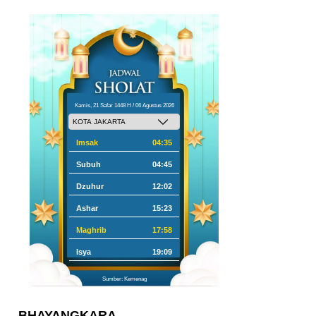
Kamis, 21 Safar 1448 H / 06 Agustus 2026
Imsak
04:35
Subuh
04:45
Dzuhur
12:02
Ashar
15:23
Maghrib
17:58
Isya
19:09
Sumber: Kemenag
BHAYANGKARA