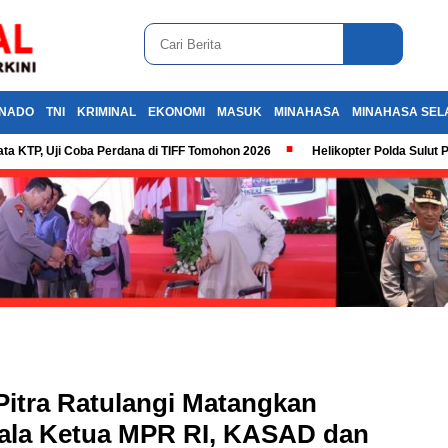
NADO
TNI
KRIMINAL
EKONOMI
MASUK
MINAHASA
MINAHASA SEL
ta KTP, Uji Coba Perdana di TIFF Tomohon 2026
Helikopter Polda Sulut 
itra Ratulangi Matangkan
ala Ketua MPR RI, KASAD dan