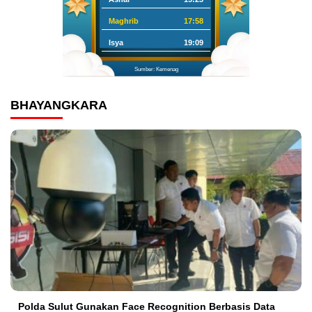
Maghrib
17:58
Isya
19:09
Sumber: Kemenag
BHAYANGKARA
Polda Sulut Gunakan Face Recognition Berbasis Data