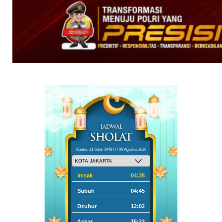
Kamis, 21 Safar 1448 H / 06 Agustus 2026
Imsak
04:35
Subuh
04:45
Dzuhur
12:02
Ashar
15:23