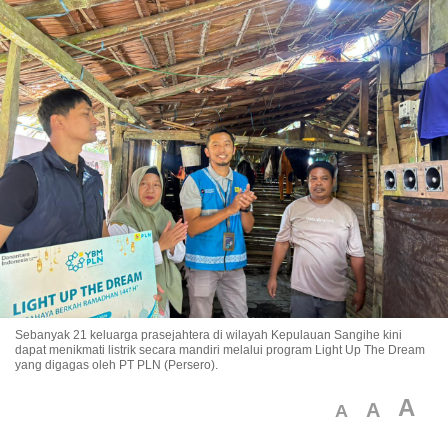
Sebanyak 21 keluarga prasejahtera di wilayah Kepulauan Sangihe kini
dapat menikmati listrik secara mandiri melalui program Light Up The Dream
yang digagas oleh PT PLN (Persero).
A
A
A