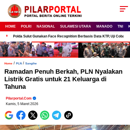
HOME
POLRI
NASIONAL
SULAWESI UTARA
MANADO
TNI
Polda Sulut Gunakan Face Recognition Berbasis Data KTP, Uji Coba P
/
/
Home
PLN
Sangihe
Ramadan Penuh Berkah, PLN Nyalakan
Listrik Gratis untuk 21 Keluarga di
Tahuna
Pilarportal.com
Kamis, 5 Maret 2026