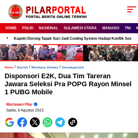
HOME
POLRI
NASIONAL
SULAWESI UTARA
MANADO
TNI
Kapolri Dorong Tapak Suci Jadi Cooling System Hadapi Konflik Sosial
/
/
/
Home
Daerah
Minahasa Selatan
Uncategorized
Disponsori E2K, Dua Tim Tareran
Jawara Seleksi Pra POPG Rayon Minsel
1 PUBG Mobile
Wartawan Pilar
Sabtu, 6 Agustus 2022