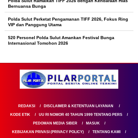
Polda Sulut Ramaikan TIFF 2026 dengan Kendaraan Hias
Bernuansa Bunga
Polda Sulut Perketat Pengamanan TIFF 2026, Fokus Ring
VIP dan Panggung Utama
520 Personel Polda Sulut Amankan Festival Bunga
Internasional Tomohon 2026
REDAKSI
DISCLAIMER & KETENTUAN LAYANAN
KODE ETIK
UU RI NOMOR 40 TAHUN 1999 TENTANG PERS
PEDOMAN MEDIA SIBER
MASUK
KEBIJAKAN PRIVASI (PRIVACY POLICY)
TENTANG KAMI