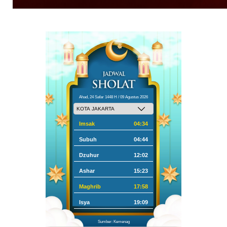
Ahad, 24 Safar 1448 H / 09 Agustus 2026
Imsak
04:34
Subuh
04:44
Dzuhur
12:02
Ashar
15:23
Maghrib
17:58
Isya
19:09
Sumber: Kemenag