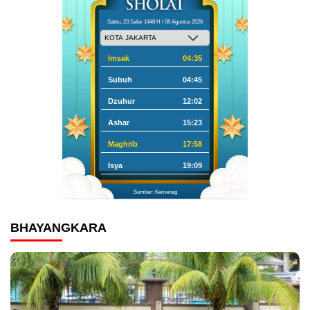
Sabtu, 23 Safar 1448 H / 08 Agustus 2026
Imsak
04:35
Subuh
04:45
Dzuhur
12:02
Ashar
15:23
Maghrib
17:58
Isya
19:09
Sumber: Kemenag
BHAYANGKARA