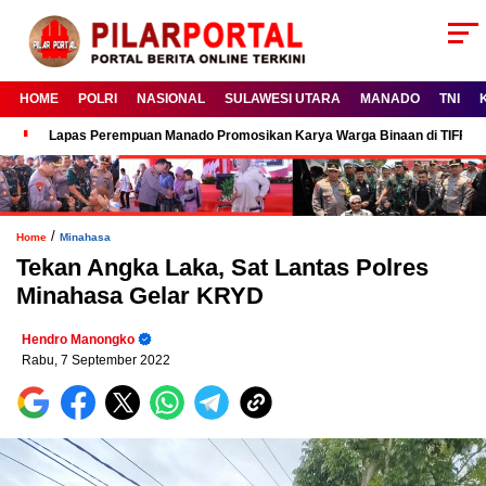
HOME
POLRI
NASIONAL
SULAWESI UTARA
MANADO
TNI
Lapas Perempuan Manado Promosikan Karya Warga Binaan di TIFF 2
/
Home
Minahasa
Tekan Angka Laka, Sat Lantas Polres
Minahasa Gelar KRYD
Hendro Manongko
Rabu, 7 September 2022