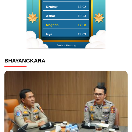
Dzuhur
12:02
Ashar
15:23
Maghrib
17:58
Isya
19:09
Sumber: Kemenag
BHAYANGKARA