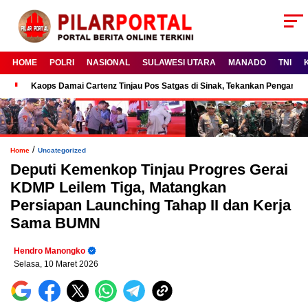
HOME
POLRI
NASIONAL
SULAWESI UTARA
MANADO
TNI
Kaops Damai Cartenz Tinjau Pos Satgas di Sinak, Tekankan Pengam
/
Home
Uncategorized
Deputi Kemenkop Tinjau Progres Gerai
KDMP Leilem Tiga, Matangkan
Persiapan Launching Tahap II dan Kerja
Sama BUMN
Hendro Manongko
Selasa, 10 Maret 2026