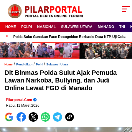
HOME
POLRI
NASIONAL
SULAWESI UTARA
MANADO
TNI
Polda Sulut Gunakan Face Recognition Berbasis Data KTP, Uji Coba P
/
/
/
Home
Pendidikan
Polri
Sulawesi Utara
Dit Binmas Polda Sulut Ajak Pemuda
Lawan Narkoba, Bullying, dan Judi
Online Lewat FGD di Manado
Pilarportal.com
Rabu, 11 Maret 2026