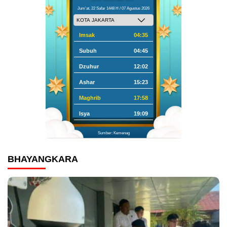
Jum'at, 22 Safar 1448 H / 07 Agustus 2026
Imsak
04:35
Subuh
04:45
Dzuhur
12:02
Ashar
15:23
Maghrib
17:58
Isya
19:09
Sumber: Kemenag
BHAYANGKARA