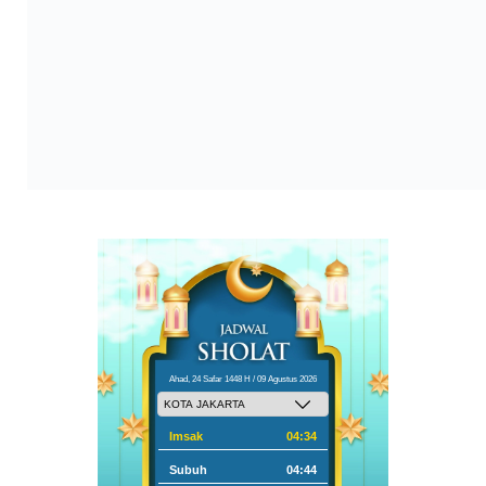
Ahad, 24 Safar 1448 H / 09 Agustus 2026
Imsak
04:34
Subuh
04:44