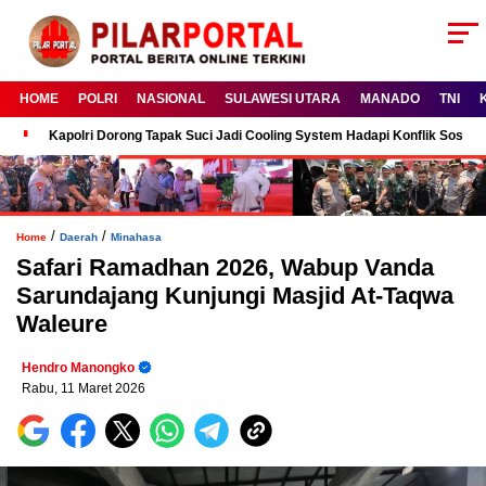
HOME
POLRI
NASIONAL
SULAWESI UTARA
MANADO
TNI
Kapolri Dorong Tapak Suci Jadi Cooling System Hadapi Konflik Sosial
/
/
Home
Daerah
Minahasa
Safari Ramadhan 2026, Wabup Vanda
Sarundajang Kunjungi Masjid At-Taqwa
Waleure
Hendro Manongko
Rabu, 11 Maret 2026