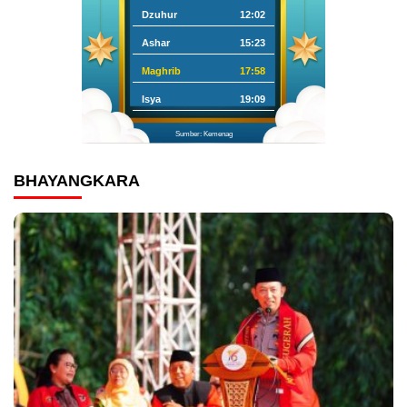
Dzuhur
12:02
Ashar
15:23
Maghrib
17:58
Isya
19:09
Sumber: Kemenag
BHAYANGKARA