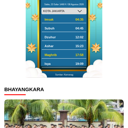
Sabtu, 23 Safar 1448 H / 08 Agustus 2026
Imsak
04:35
Subuh
04:45
Dzuhur
12:02
Ashar
15:23
Maghrib
17:58
Isya
19:09
Sumber: Kemenag
BHAYANGKARA