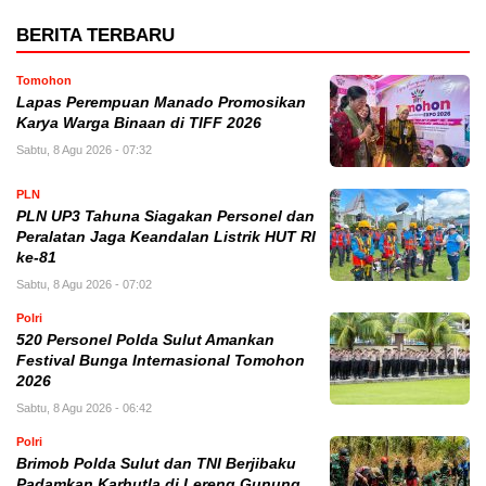
BERITA TERBARU
Tomohon
Lapas Perempuan Manado Promosikan
Karya Warga Binaan di TIFF 2026
Sabtu, 8 Agu 2026 - 07:32
PLN
PLN UP3 Tahuna Siagakan Personel dan
Peralatan Jaga Keandalan Listrik HUT RI
ke-81
Sabtu, 8 Agu 2026 - 07:02
Polri
520 Personel Polda Sulut Amankan
Festival Bunga Internasional Tomohon
2026
Sabtu, 8 Agu 2026 - 06:42
Polri
Brimob Polda Sulut dan TNI Berjibaku
Padamkan Karhutla di Lereng Gunung