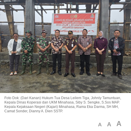
Foto Dok: (Dari Kanan) Hukum Tua Desa Leilem Tiga, Johnly Tamuntuan,
Kepala Dinas Koperasi dan UKM Minahasa, Siby S. Sengke, S.Sos MAP.
Kepala Kejaksaan Negeri (Kajari) Minahasa, Rama Eka Darma, SH MH,
Camat Sonder, Dianny A. Dien SSTP.
A
A
A