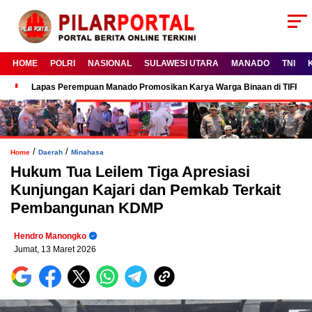
HOME
POLRI
NASIONAL
SULAWESI UTARA
MANADO
TNI
Lapas Perempuan Manado Promosikan Karya Warga Binaan di TIFF 2
/
/
Home
Daerah
Minahasa
Hukum Tua Leilem Tiga Apresiasi
Kunjungan Kajari dan Pemkab Terkait
Pembangunan KDMP
Hendro Manongko
Jumat, 13 Maret 2026