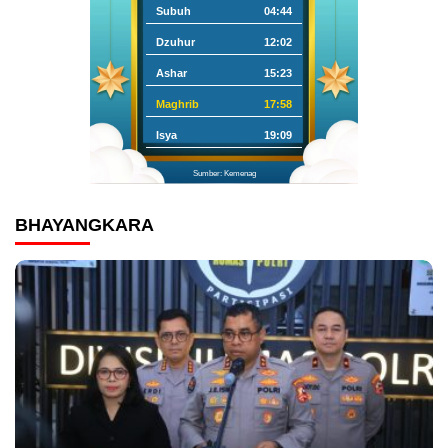
Subuh
04:44
Dzuhur
12:02
Ashar
15:23
Maghrib
17:58
Isya
19:09
Sumber: Kemenag
BHAYANGKARA