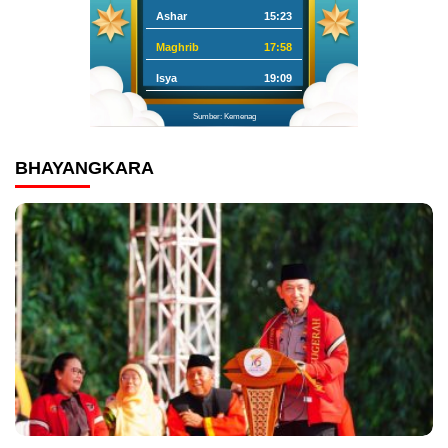
Ashar
15:23
Maghrib
17:58
Isya
19:09
Sumber: Kemenag
BHAYANGKARA