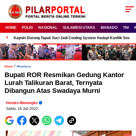
HOME
POLRI
NASIONAL
SULAWESI UTARA
MANADO
TNI
Kapolri Dorong Tapak Suci Jadi Cooling System Hadapi Konflik Sosial
/
Home
Minahasa
Bupati ROR Resmikan Gedung Kantor
Lurah Talikuran Barat, Ternyata
Dibangun Atas Swadaya Murni
Hendro Manongko
Sabtu, 16 Juli 2022