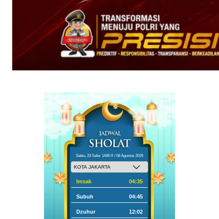
Sabtu, 23 Safar 1448 H / 08 Agustus 2026
Imsak
04:35
Subuh
04:45
Dzuhur
12:02