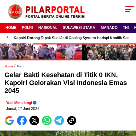
HOME
POLRI
NASIONAL
SULAWESI UTARA
MANADO
TNI
Kapolri Dorong Tapak Suci Jadi Cooling System Hadapi Konflik Sosial
/
Home
Polri
Gelar Bakti Kesehatan di Titik 0 IKN,
Kapolri Gelorakan Visi Indonesia Emas
2045
Yudi Mintalangi
Jumat, 17 Juni 2022