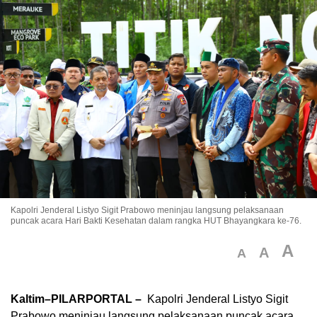
Kapolri Jenderal Listyo Sigit Prabowo meninjau langsung pelaksanaan
puncak acara Hari Bakti Kesehatan dalam rangka HUT Bhayangkara ke-76.
A
A
A
Kaltim–PILARPORTAL –
Kapolri Jenderal Listyo Sigit
Prabowo meninjau langsung pelaksanaan puncak acara