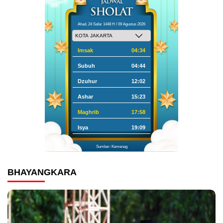
Ahad, 24 Safar 1448 H / 09 Agustus 2026
Imsak
04:34
Subuh
04:44
Dzuhur
12:02
Ashar
15:23
Maghrib
17:58
Isya
19:09
Sumber: Kemenag
BHAYANGKARA