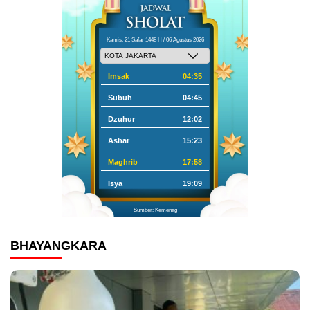
Kamis, 21 Safar 1448 H / 06 Agustus 2026
Imsak
04:35
Subuh
04:45
Dzuhur
12:02
Ashar
15:23
Maghrib
17:58
Isya
19:09
Sumber: Kemenag
BHAYANGKARA