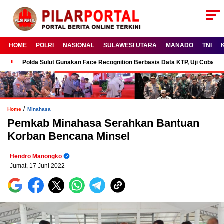
HOME
POLRI
NASIONAL
SULAWESI UTARA
MANADO
TNI
Polda Sulut Gunakan Face Recognition Berbasis Data KTP, Uji Coba P
/
Home
Minahasa
Pemkab Minahasa Serahkan Bantuan
Korban Bencana Minsel
Hendro Manongko
Jumat, 17 Juni 2022