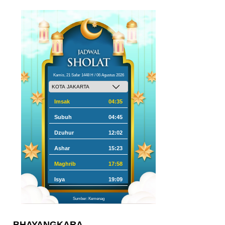
Kamis, 21 Safar 1448 H / 06 Agustus 2026
Imsak
04:35
Subuh
04:45
Dzuhur
12:02
Ashar
15:23
Maghrib
17:58
Isya
19:09
Sumber: Kemenag
BHAYANGKARA