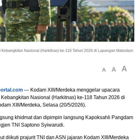
i Kebangkitan Nasional (Harkitnas) ke-118 Tahun 2026 di Lapangan Makodam
A
A
A
portal.com
— Kodam XIII/Merdeka menggelar upacara
i Kebangkitan Nasional (Harkitnas) ke-118 Tahun 2026 di
am XIII/Merdeka, Selasa (20/5/2026).
gsung khidmat dan dipimpin langsung Kapoksahli Pangdam
igjen TNI Saptono Syiwarudi.
ut diikuti prajurit TNI dan ASN jajaran Kodam XIII/Merdeka