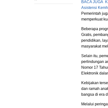
BACA JUGA
K
Asistensi Kemh
Pemerintah jug
memperkuat kua
Beberapa progra
Gratis, pemban
pendidikan, la
masyarakat mel
Selain itu, pem
perlindungan an
Nomor 17 Tahun
Elektronik dal
Kebijakan terse
dan ramah anak
bangsa di era di
Melalui peringa