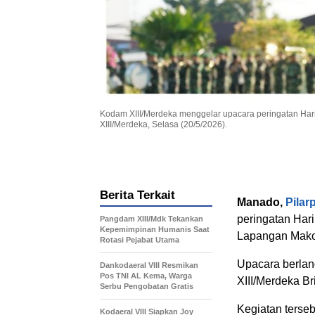
Kodam XIII/Merdeka menggelar upacara peringatan Har
XIII/Merdeka, Selasa (20/5/2026).
Berita Terkait
Manado,
Pilar
peringatan Har
Pangdam XIII/Mdk Tekankan
Kepemimpinan Humanis Saat
Lapangan Makod
Rotasi Pejabat Utama
Upacara berlan
Dankodaeral VIII Resmikan
Pos TNI AL Kema, Warga
XIII/Merdeka Br
Serbu Pengobatan Gratis
Kegiatan terseb
Kodaeral VIII Siapkan Joy