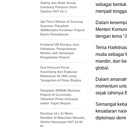
Sailing dan Bakti Sosial,
sebagai bentuk
Gandeng Pemprov Sulut
menjadi tongga
Sambut HUT Ke-1
Api Terus Meluas di Gunung
Dalam kesempat
Soputan, Pangdam
Menteri Komuni
XIII/Merdeka Kerahkan Prajurit
Bantu Pemadaman
dengan tema “
Kodaeral VIII Kenang Jasa
Tema Harkitnas
Pahlawan, Pengorbanan
Mereka Jadi Semangat
muda sebagai f
Pengabdian Prajurit
mandiri, dan b
global.
Dua Personel Posal
Kwandang Ikut Evakuasi
Mahasiswi S2 UNG yang
Dalam amanatn
Tenggelam di Pulau Bogisa
momentum untuk
Pangdam XIII/Mdk Motivasi
sejak lahirnya
Prajurit di Gorontalo,
Tekankan Peran Keluarga
dalam Tugas Negara
Semangat kebang
kesadaran nasio
Bendera 14 x 21 Meter
diplomasi demi
Berkibar di Makodam Manado,
Simbol Semangat HUT ke-81
RI