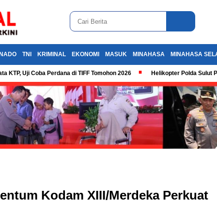
NADO
TNI
KRIMINAL
EKONOMI
MASUK
MINAHASA
MINAHASA SEL
ta KTP, Uji Coba Perdana di TIFF Tomohon 2026
Helikopter Polda Sulut 
mentum Kodam XIII/Merdeka Perkuat