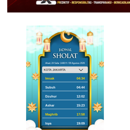
Ahad, 24 Safar 1448 H / 09 Agustus 2026
Imsak
04:34
Subuh
04:44
Dzuhur
12:02
Ashar
15:23
Maghrib
17:58
Isya
19:09