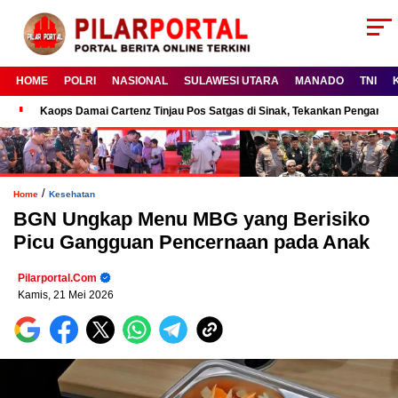
HOME
POLRI
NASIONAL
SULAWESI UTARA
MANADO
TNI
Kaops Damai Cartenz Tinjau Pos Satgas di Sinak, Tekankan Pengam
/
Home
Kesehatan
BGN Ungkap Menu MBG yang Berisiko
Picu Gangguan Pencernaan pada Anak
Pilarportal.com
Kamis, 21 Mei 2026