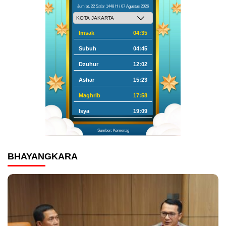
Jum'at, 22 Safar 1448 H / 07 Agustus 2026
Imsak
04:35
Subuh
04:45
Dzuhur
12:02
Ashar
15:23
Maghrib
17:58
Isya
19:09
Sumber: Kemenag
BHAYANGKARA