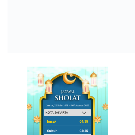
Jum'at, 22 Safar 1448 H / 07 Agustus 2026
Imsak
04:35
Subuh
04:45