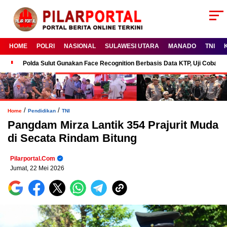
HOME
POLRI
NASIONAL
SULAWESI UTARA
MANADO
TNI
Polda Sulut Gunakan Face Recognition Berbasis Data KTP, Uji Coba P
/
/
Home
Pendidikan
TNI
Pangdam Mirza Lantik 354 Prajurit Muda
di Secata Rindam Bitung
Pilarportal.com
Jumat, 22 Mei 2026