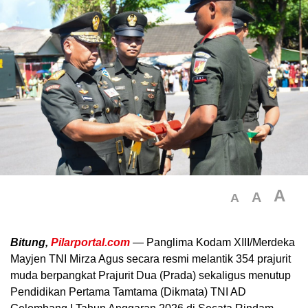
A
A
A
Bitung,
Pilarportal.com
— Panglima Kodam XIII/Merdeka
Mayjen TNI Mirza Agus secara resmi melantik 354 prajurit
muda berpangkat Prajurit Dua (Prada) sekaligus menutup
Pendidikan Pertama Tamtama (Dikmata) TNI AD