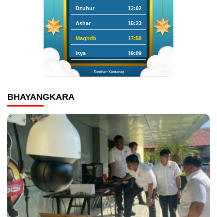
Dzuhur
12:02
Ashar
15:23
Maghrib
17:58
Isya
19:09
Sumber: Kemenag
BHAYANGKARA