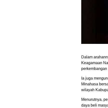
Dalam arahann
Keagamaan Nas
perkembangan 
Ia juga mengu
Minahasa bersa
wilayah Kabup
Menurutnya, pe
daya beli masy