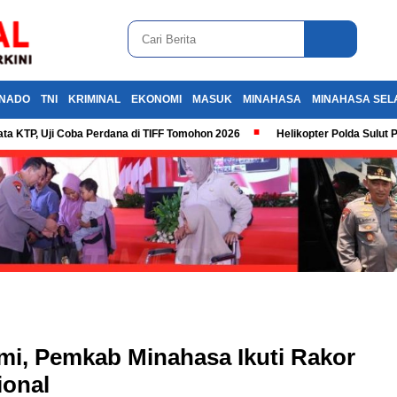
NADO
TNI
KRIMINAL
EKONOMI
MASUK
MINAHASA
MINAHASA SEL
ta KTP, Uji Coba Perdana di TIFF Tomohon 2026
Helikopter Polda Sulut 
omi, Pemkab Minahasa Ikuti Rakor
ional