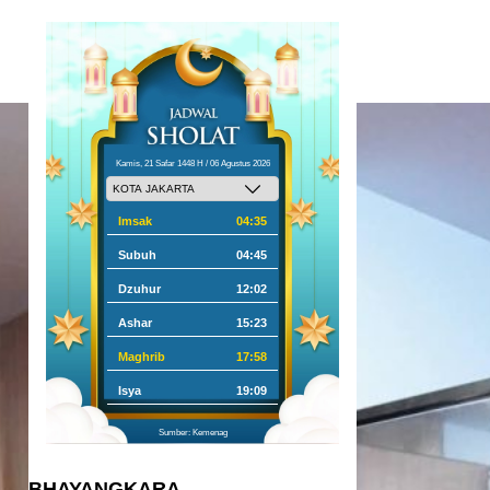
Kamis, 21 Safar 1448 H / 06 Agustus 2026
Imsak
04:35
Subuh
04:45
Dzuhur
12:02
Ashar
15:23
Maghrib
17:58
Isya
19:09
Sumber: Kemenag
BHAYANGKARA