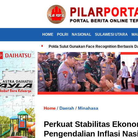
HOME
POLRI
NASIONAL
SULAWESI UTARA
MA
Polda Sulut Gunakan Face Recognition Berbasis Da
Home
Daerah
Minahasa
/
/
Perkuat Stabilitas Ekon
Pengendalian Inflasi Nas