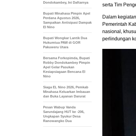
Dondokambey, Ini Daftarnya
serta Tim Penge
Bupati Minahasa Pimpin Apel
Dalam kegiata
Perdana Agustus 2026,
Sampaikan Antisipasi Dampak
Pemerintah Kab
El Nino
nasional, khus
Bupati Wongkar Lantik Dua
perlindungan k
Hukumtua PAW di GOR
Pakuweru Utara
Bersama Forkopimda, Bupati
Robby Dondokambey Pimpin
Apel Gelar Pasukan
Kesiapsiagaan Bencana El
Nino
Siaga EL Nino 2026, Pemkab
Minahasa Keluarkan Imbauan
dan Buka Layanan Darurat
Pesan Wabup Vanda
Sarundajang HUT ke -206,
Ungkapan Syukur Desa
Ranowangko Dua