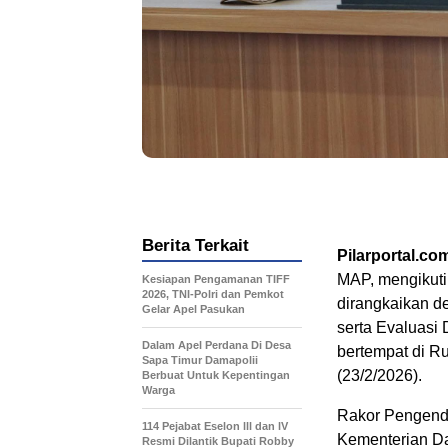
Berita Terkait
Pilarportal.co
MAP, mengikuti
Kesiapan Pengamanan TIFF
2026, TNI-Polri dan Pemkot
dirangkaikan d
Gelar Apel Pasukan
serta Evaluasi
Dalam Apel Perdana Di Desa
bertempat di R
Sapa Timur Damapolii
(23/2/2026).
Berbuat Untuk Kepentingan
Warga
Rakor Pengendal
114 Pejabat Eselon lll dan lV
Kementerian Dal
Resmi Dilantik Bupati Robby