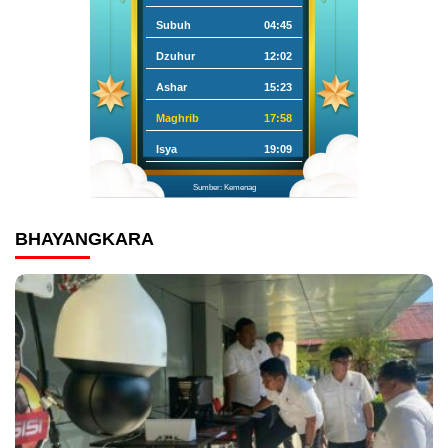
Subuh
04:45
Dzuhur
12:02
Ashar
15:23
Maghrib
17:58
Isya
19:09
Sumber: Kemenag
BHAYANGKARA