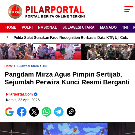
HOME
POLRI
NASIONAL
SULAWESI UTARA
MANADO
TNI
Polda Sulut Gunakan Face Recognition Berbasis Data KTP, Uji Coba P
/
/
Home
Sulawesi Utara
TNI
Pangdam Mirza Agus Pimpin Sertijab,
Sejumlah Perwira Kunci Resmi Berganti
Pilarportal.com
Kamis, 23 April 2026