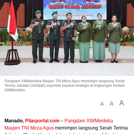
Pangdam XIII/Merdeka Mayjen TNI Mirza Agus memimpin langsung Serah
Terima Jabatan (Sertijab) sejumlah pejabat strategis di lingkungan Kodam
XIII/Merdeka.
A
A
A
Manado,
Pilarportal.com
–
Pangdam XIII/Merdeka
Mayjen TNI Mirza Agus
memimpin langsung Serah Terima