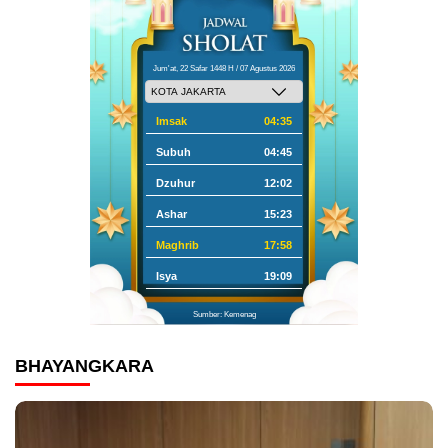
Jum'at, 22 Safar 1448 H / 07 Agustus 2026
Imsak
04:35
Subuh
04:45
Dzuhur
12:02
Ashar
15:23
Maghrib
17:58
Isya
19:09
Sumber: Kemenag
BHAYANGKARA