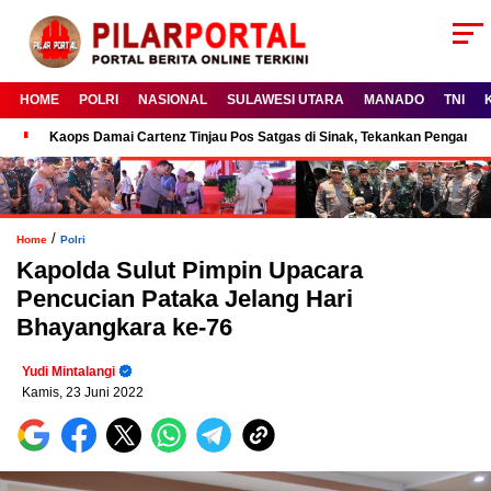
HOME
POLRI
NASIONAL
SULAWESI UTARA
MANADO
TNI
Kaops Damai Cartenz Tinjau Pos Satgas di Sinak, Tekankan Pengam
/
Home
Polri
Kapolda Sulut Pimpin Upacara
Pencucian Pataka Jelang Hari
Bhayangkara ke-76
Yudi Mintalangi
Kamis, 23 Juni 2022