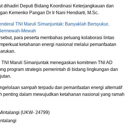
rut dihadiri Deputi Bidang Koordinasi Keterjangkauan dan
n Kemenko Pangan Dr Ir Nani Hendiarti, M.Sc.
enderal TNI Maruli Simanjuntak: Banyaklah Bersyukur,
 Bermewah-Mewah
rsebut, para peserta membahas peluang kolaborasi lintas
mperkuat ketahanan energi nasional melalui pemanfaatan
barukan.
l TNI Maruli Simanjuntak menegaskan komitmen TNI AD
g program strategis pemerintah di bidang lingkungan dan
jutan.
ngelolaan sampah terpadu dan pemanfaatan energi alternatif
h penting dalam mewujudkan ketahanan nasional yang ramah
Mintalangi (UKW- 24799)
ntalangi