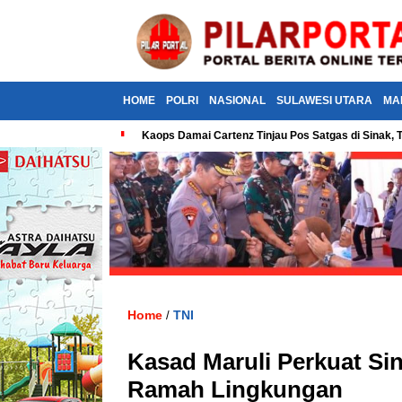
HOME
POLRI
NASIONAL
SULAWESI UTARA
MA
Kaops Damai Cartenz Tinjau Pos Satgas di Sina
Home
TNI
/
Kasad Maruli Perkuat S
Ramah Lingkungan