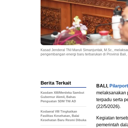
Kasad Jenderal TNI Maruli Simanjuntak, M.Sc., melaksa
pengembangan energi baru terbarukan di Provinsi Bali, 
Berita Terkait
BALI,
Pilarpor
melaksanakan p
Kasdam XIII/Merdeka Sambut
Gubernur Akmil, Bahas
terpadu serta p
Penguatan SDM TNI AD
(22/5/2026).
Kodaeral VIII Tingkatkan
Fasilitas Kesehatan, Balai
Kegiatan terse
Kesehatan Baru Resmi Dibuka
pemerintah dal