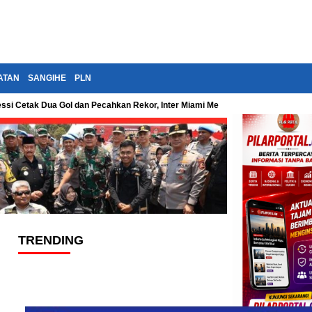
ATAN
SANGIHE
PLN
essi Cetak Dua Gol dan Pecahkan Rekor, Inter Miami Menang Dramatis di Leag
TRENDING