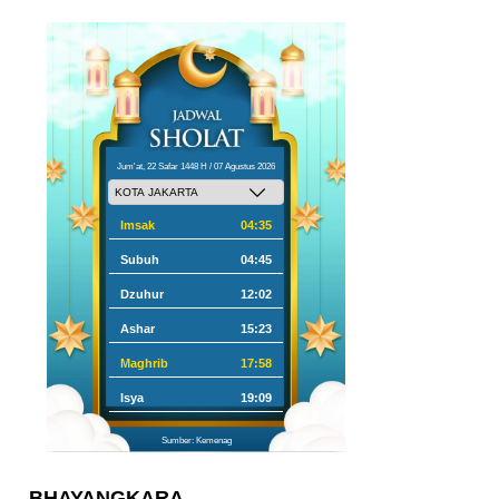
Jum'at, 22 Safar 1448 H / 07 Agustus 2026
Imsak
04:35
Subuh
04:45
Dzuhur
12:02
Ashar
15:23
Maghrib
17:58
Isya
19:09
Sumber: Kemenag
BHAYANGKARA