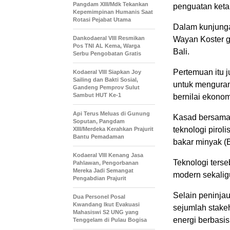
Pangdam XIII/Mdk Tekankan
penguatan keta
Kepemimpinan Humanis Saat
Rotasi Pejabat Utama
Dalam kunjunga
Dankodaeral VIII Resmikan
Wayan Koster 
Pos TNI AL Kema, Warga
Bali.
Serbu Pengobatan Gratis
Pertemuan itu
Kodaeral VIII Siapkan Joy
Sailing dan Bakti Sosial,
untuk menguran
Gandeng Pemprov Sulut
Sambut HUT Ke-1
bernilai ekonom
Api Terus Meluas di Gunung
Kasad bersama 
Soputan, Pangdam
teknologi piro
XIII/Merdeka Kerahkan Prajurit
Bantu Pemadaman
bakar minyak (
Kodaeral VIII Kenang Jasa
Teknologi ters
Pahlawan, Pengorbanan
Mereka Jadi Semangat
modern sekalig
Pengabdian Prajurit
Selain peninja
Dua Personel Posal
Kwandang Ikut Evakuasi
sejumlah stake
Mahasiswi S2 UNG yang
energi berbasi
Tenggelam di Pulau Bogisa