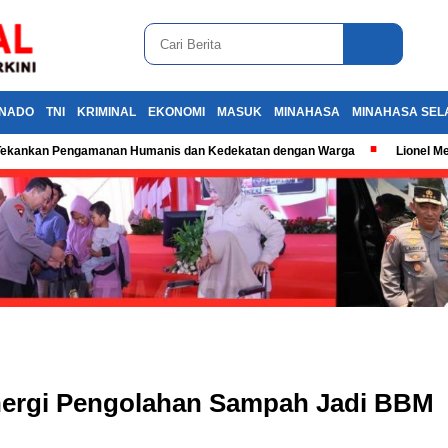
NADO
TNI
KRIMINAL
EKONOMI
MASUK
MINAHASA
MINAHASA SEL
k, Tekankan Pengamanan Humanis dan Kedekatan dengan Warga
Lionel M
inergi Pengolahan Sampah Jadi BBM