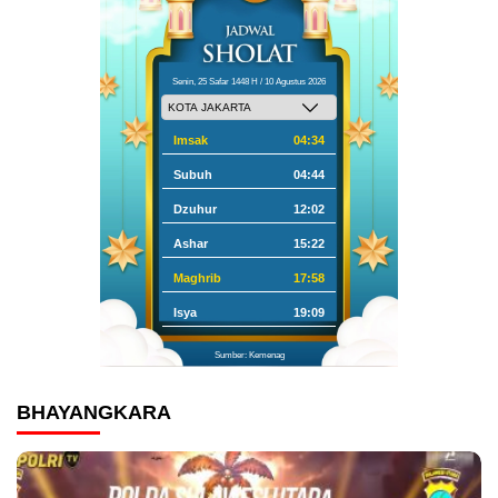
Senin, 25 Safar 1448 H / 10 Agustus 2026
Imsak
04:34
Subuh
04:44
Dzuhur
12:02
Ashar
15:22
Maghrib
17:58
Isya
19:09
Sumber: Kemenag
BHAYANGKARA