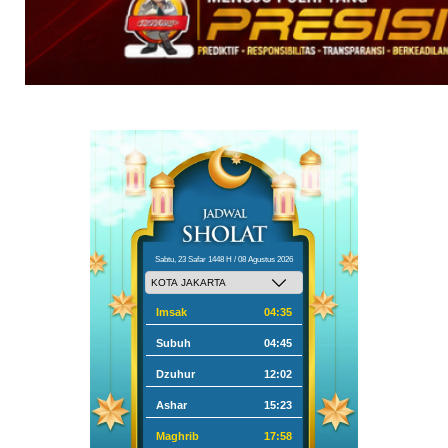
Sabtu, 23 Safar 1448 H / 08 Agustus 2026
Imsak
04:35
Subuh
04:45
Dzuhur
12:02
Ashar
15:23
Maghrib
17:58