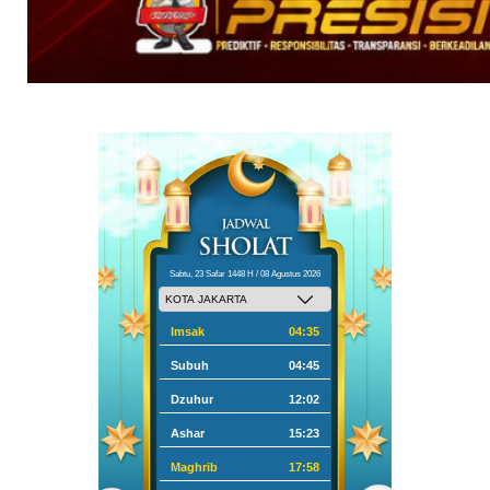
Sabtu, 23 Safar 1448 H / 08 Agustus 2026
Imsak
04:35
Subuh
04:45
Dzuhur
12:02
Ashar
15:23
Maghrib
17:58