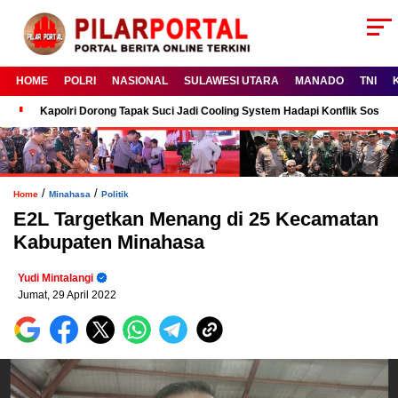
HOME
POLRI
NASIONAL
SULAWESI UTARA
MANADO
TNI
Kapolri Dorong Tapak Suci Jadi Cooling System Hadapi Konflik Sosial
/
/
Home
Minahasa
Politik
E2L Targetkan Menang di 25 Kecamatan
Kabupaten Minahasa
Yudi Mintalangi
Jumat, 29 April 2022