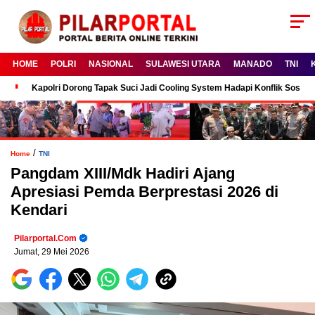
HOME
POLRI
NASIONAL
SULAWESI UTARA
MANADO
TNI
Kapolri Dorong Tapak Suci Jadi Cooling System Hadapi Konflik Sosial
/
Home
TNI
Pangdam XIII/Mdk Hadiri Ajang
Apresiasi Pemda Berprestasi 2026 di
Kendari
Pilarportal.com
Jumat, 29 Mei 2026