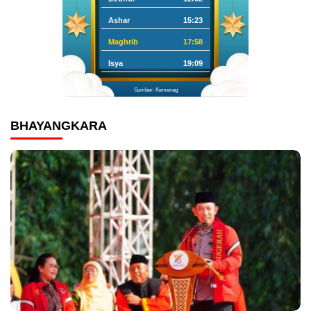
Ashar
15:23
Maghrib
17:58
Isya
19:09
Sumber: Kemenag
BHAYANGKARA