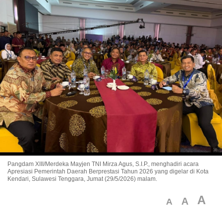
Pangdam XIII/Merdeka Mayjen TNI Mirza Agus, S.I.P., menghadiri acara
Apresiasi Pemerintah Daerah Berprestasi Tahun 2026 yang digelar di Kota
Kendari, Sulawesi Tenggara, Jumat (29/5/2026) malam.
A
A
A