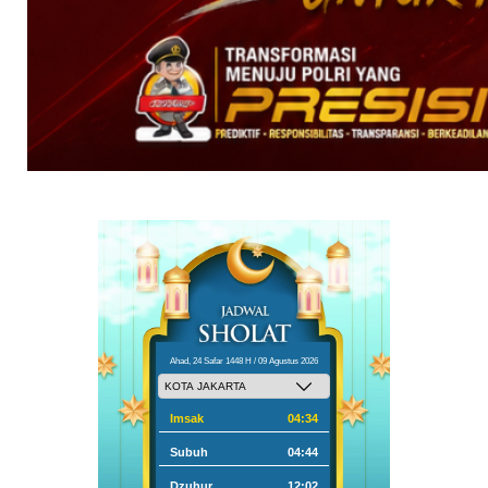
Ahad, 24 Safar 1448 H / 09 Agustus 2026
Imsak
04:34
Subuh
04:44
Dzuhur
12:02