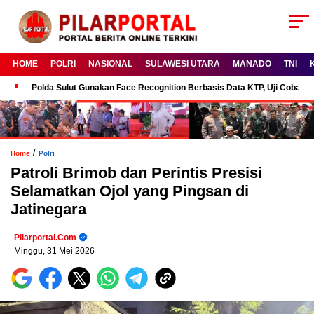
HOME
POLRI
NASIONAL
SULAWESI UTARA
MANADO
TNI
Polda Sulut Gunakan Face Recognition Berbasis Data KTP, Uji Coba P
/
Home
Polri
Patroli Brimob dan Perintis Presisi
Selamatkan Ojol yang Pingsan di
Jatinegara
Pilarportal.com
Minggu, 31 Mei 2026