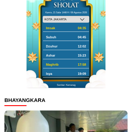
Kamis, 21 Safar 1448 H / 06 Agustus 2026
Imsak
04:35
Subuh
04:45
Dzuhur
12:02
Ashar
15:23
Maghrib
17:58
Isya
19:09
Sumber: Kemenag
BHAYANGKARA