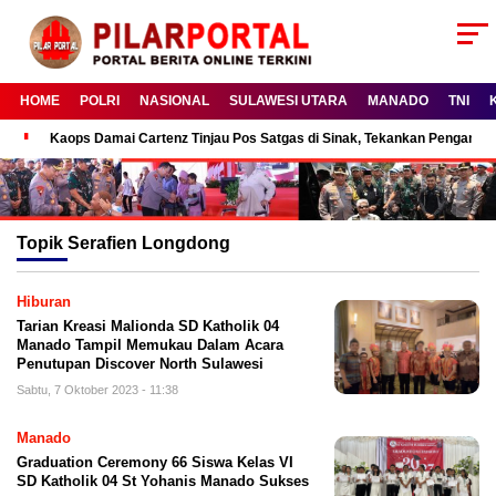
HOME
POLRI
NASIONAL
SULAWESI UTARA
MANADO
TNI
Kaops Damai Cartenz Tinjau Pos Satgas di Sinak, Tekankan Pengam
Topik
Serafien Longdong
Hiburan
Tarian Kreasi Malionda SD Katholik 04
Manado Tampil Memukau Dalam Acara
Penutupan Discover North Sulawesi
Sabtu, 7 Oktober 2023 - 11:38
Manado
Graduation Ceremony 66 Siswa Kelas VI
SD Katholik 04 St Yohanis Manado Sukses