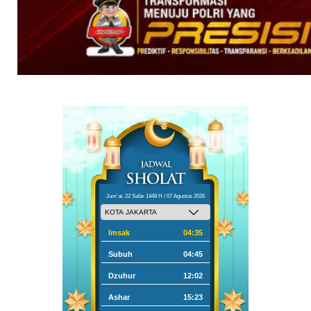
Jum'at, 22 Safar 1448 H / 07 Agustus 2026
Imsak
04:35
Subuh
04:45
Dzuhur
12:02
Ashar
15:23